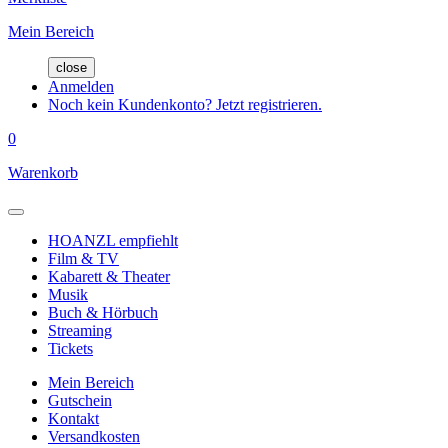
Mein Bereich
close
Anmelden
Noch kein Kundenkonto? Jetzt registrieren.
0
Warenkorb
HOANZL empfiehlt
Film & TV
Kabarett & Theater
Musik
Buch & Hörbuch
Streaming
Tickets
Mein Bereich
Gutschein
Kontakt
Versandkosten