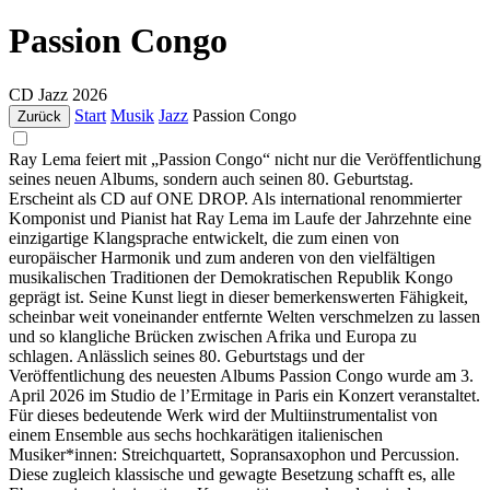
Passion Congo
CD
Jazz
2026
Start
Musik
Jazz
Passion Congo
Zurück
Ray Lema feiert mit „Passion Congo“ nicht nur die Veröffentlichung
seines neuen Albums, sondern auch seinen 80. Geburtstag.
Erscheint als CD auf ONE DROP. Als international renommierter
Komponist und Pianist hat Ray Lema im Laufe der Jahrzehnte eine
einzigartige Klangsprache entwickelt, die zum einen von
europäischer Harmonik und zum anderen von den vielfältigen
musikalischen Traditionen der Demokratischen Republik Kongo
geprägt ist. Seine Kunst liegt in dieser bemerkenswerten Fähigkeit,
scheinbar weit voneinander entfernte Welten verschmelzen zu lassen
und so klangliche Brücken zwischen Afrika und Europa zu
schlagen. Anlässlich seines 80. Geburtstags und der
Veröffentlichung des neuesten Albums Passion Congo wurde am 3.
April 2026 im Studio de l’Ermitage in Paris ein Konzert veranstaltet.
Für dieses bedeutende Werk wird der Multiinstrumentalist von
einem Ensemble aus sechs hochkarätigen italienischen
Musiker*innen: Streichquartett, Sopransaxophon und Percussion.
Diese zugleich klassische und gewagte Besetzung schafft es, alle