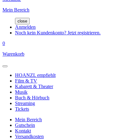
Mein Bereich
close
Anmelden
Noch kein Kundenkonto? Jetzt registrieren.
0
Warenkorb
HOANZL empfiehlt
Film & TV
Kabarett & Theater
Musik
Buch & Hörbuch
Streaming
Tickets
Mein Bereich
Gutschein
Kontakt
Versandkosten