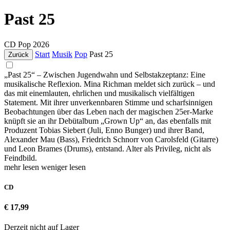
Past 25
CD
Pop
2026
Start
Musik
Pop
Past 25
Zurück
„Past 25“ – Zwischen Jugendwahn und Selbstakzeptanz: Eine
musikalische Reflexion. Mina Richman meldet sich zurück – und
das mit einemlauten, ehrlichen und musikalisch vielfältigen
Statement. Mit ihrer unverkennbaren Stimme und scharfsinnigen
Beobachtungen über das Leben nach der magischen 25er-Marke
knüpft sie an ihr Debütalbum „Grown Up“ an, das ebenfalls mit
Produzent Tobias Siebert (Juli, Enno Bunger) und ihrer Band,
Alexander Mau (Bass), Friedrich Schnorr von Carolsfeld (Gitarre)
und Leon Brames (Drums), entstand. Alter als Privileg, nicht als
Feindbild.
mehr lesen
weniger lesen
CD
€ 17,99
Derzeit nicht auf Lager