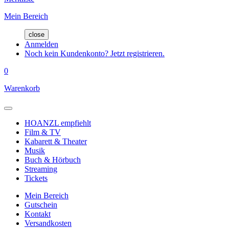
Mein Bereich
close
Anmelden
Noch kein Kundenkonto? Jetzt registrieren.
0
Warenkorb
HOANZL empfiehlt
Film & TV
Kabarett & Theater
Musik
Buch & Hörbuch
Streaming
Tickets
Mein Bereich
Gutschein
Kontakt
Versandkosten