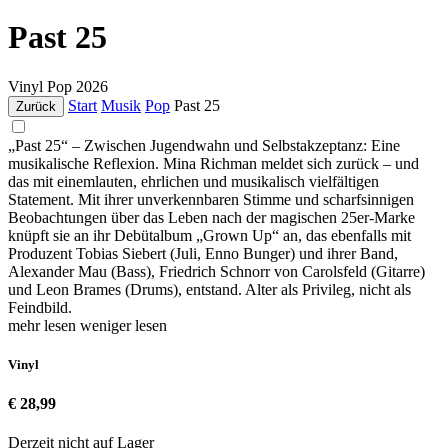
Past 25
Vinyl
Pop
2026
Start
Musik
Pop
Past 25
Zurück
„Past 25“ – Zwischen Jugendwahn und Selbstakzeptanz: Eine
musikalische Reflexion. Mina Richman meldet sich zurück – und
das mit einemlauten, ehrlichen und musikalisch vielfältigen
Statement. Mit ihrer unverkennbaren Stimme und scharfsinnigen
Beobachtungen über das Leben nach der magischen 25er-Marke
knüpft sie an ihr Debütalbum „Grown Up“ an, das ebenfalls mit
Produzent Tobias Siebert (Juli, Enno Bunger) und ihrer Band,
Alexander Mau (Bass), Friedrich Schnorr von Carolsfeld (Gitarre)
und Leon Brames (Drums), entstand. Alter als Privileg, nicht als
Feindbild.
mehr lesen
weniger lesen
Vinyl
€ 28,99
Derzeit nicht auf Lager