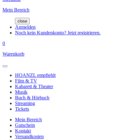
Mein Bereich
close
Anmelden
Noch kein Kundenkonto? Jetzt registrieren.
0
Warenkorb
HOANZL empfiehlt
Film & TV
Kabarett & Theater
Musik
Buch & Hörbuch
Streaming
Tickets
Mein Bereich
Gutschein
Kontakt
Versandkosten