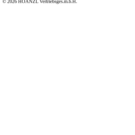
© 2026 HOANZL Vertriebsges.m.b.H.