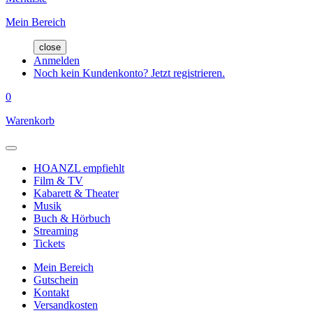
Mein Bereich
close
Anmelden
Noch kein Kundenkonto? Jetzt registrieren.
0
Warenkorb
HOANZL empfiehlt
Film & TV
Kabarett & Theater
Musik
Buch & Hörbuch
Streaming
Tickets
Mein Bereich
Gutschein
Kontakt
Versandkosten