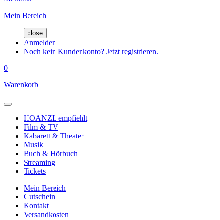
Mein Bereich
close
Anmelden
Noch kein Kundenkonto? Jetzt registrieren.
0
Warenkorb
HOANZL empfiehlt
Film & TV
Kabarett & Theater
Musik
Buch & Hörbuch
Streaming
Tickets
Mein Bereich
Gutschein
Kontakt
Versandkosten