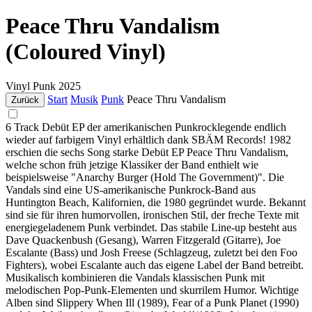
Peace Thru Vandalism
(Coloured Vinyl)
Vinyl
Punk
2025
Start
Musik
Punk
Peace Thru Vandalism
Zurück
6 Track Debüt EP der amerikanischen Punkrocklegende endlich
wieder auf farbigem Vinyl erhältlich dank SBÄM Records! 1982
erschien die sechs Song starke Debüt EP Peace Thru Vandalism,
welche schon früh jetzige Klassiker der Band enthielt wie
beispielsweise "Anarchy Burger (Hold The Government)". Die
Vandals sind eine US-amerikanische Punkrock-Band aus
Huntington Beach, Kalifornien, die 1980 gegründet wurde. Bekannt
sind sie für ihren humorvollen, ironischen Stil, der freche Texte mit
energiegeladenem Punk verbindet. Das stabile Line-up besteht aus
Dave Quackenbush (Gesang), Warren Fitzgerald (Gitarre), Joe
Escalante (Bass) und Josh Freese (Schlagzeug, zuletzt bei den Foo
Fighters), wobei Escalante auch das eigene Label der Band betreibt.
Musikalisch kombinieren die Vandals klassischen Punk mit
melodischen Pop-Punk-Elementen und skurrilem Humor. Wichtige
Alben sind Slippery When Ill (1989), Fear of a Punk Planet (1990)