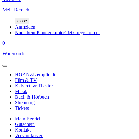
Mein Bereich
close
Anmelden
Noch kein Kundenkonto? Jetzt registrieren.
0
Warenkorb
HOANZL empfiehlt
Film & TV
Kabarett & Theater
Musik
Buch & Hörbuch
Streaming
Tickets
Mein Bereich
Gutschein
Kontakt
Versandkosten