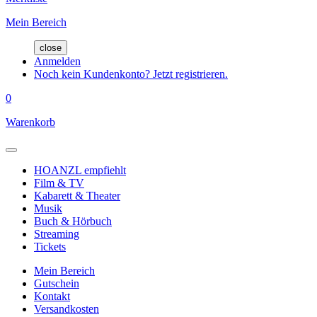
Mein Bereich
close
Anmelden
Noch kein Kundenkonto? Jetzt registrieren.
0
Warenkorb
HOANZL empfiehlt
Film & TV
Kabarett & Theater
Musik
Buch & Hörbuch
Streaming
Tickets
Mein Bereich
Gutschein
Kontakt
Versandkosten