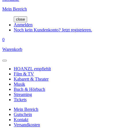
Mein Bereich
close
Anmelden
Noch kein Kundenkonto? Jetzt registrieren.
0
Warenkorb
HOANZL empfiehlt
Film & TV
Kabarett & Theater
Musik
Buch & Hörbuch
Streaming
Tickets
Mein Bereich
Gutschein
Kontakt
Versandkosten