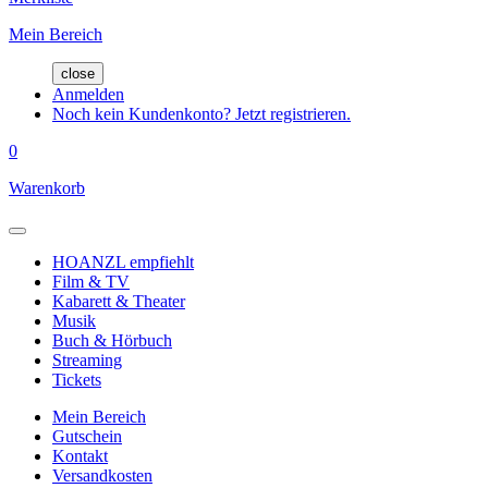
Mein Bereich
close
Anmelden
Noch kein Kundenkonto? Jetzt registrieren.
0
Warenkorb
HOANZL empfiehlt
Film & TV
Kabarett & Theater
Musik
Buch & Hörbuch
Streaming
Tickets
Mein Bereich
Gutschein
Kontakt
Versandkosten