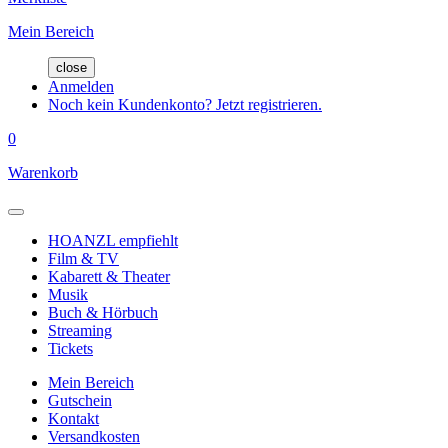
Mein Bereich
close
Anmelden
Noch kein Kundenkonto? Jetzt registrieren.
0
Warenkorb
HOANZL empfiehlt
Film & TV
Kabarett & Theater
Musik
Buch & Hörbuch
Streaming
Tickets
Mein Bereich
Gutschein
Kontakt
Versandkosten