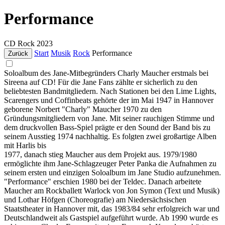
Performance
CD
Rock
2023
Start
Musik
Rock
Performance
Zurück
Soloalbum des Jane-Mitbegründers Charly Maucher erstmals bei
Sireena auf CD! Für die Jane Fans zählte er sicherlich zu den
beliebtesten Bandmitgliedern. Nach Stationen bei den Lime Lights,
Scarengers und Coffinbeats gehörte der im Mai 1947 in Hannover
geborene Norbert "Charly" Maucher 1970 zu den
Gründungsmitgliedern von Jane. Mit seiner rauchigen Stimme und
dem druckvollen Bass-Spiel prägte er den Sound der Band bis zu
seinem Ausstieg 1974 nachhaltig. Es folgten zwei großartige Alben
mit Harlis bis
1977, danach stieg Maucher aus dem Projekt aus. 1979/1980
ermöglichte ihm Jane-Schlagzeuger Peter Panka die Aufnahmen zu
seinem ersten und einzigen Soloalbum im Jane Studio aufzunehmen.
"Performance" erschien 1980 bei der Teldec. Danach arbeitete
Maucher am Rockballett Warlock von Jon Symon (Text und Musik)
und Lothar Höfgen (Choreografie) am Niedersächsischen
Staatstheater in Hannover mit, das 1983/84 sehr erfolgreich war und
Deutschlandweit als Gastspiel aufgeführt wurde. Ab 1990 wurde es