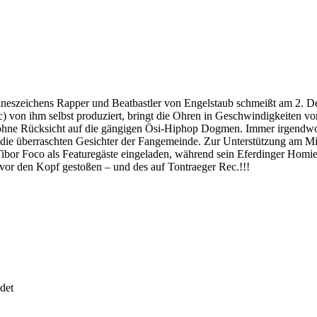
eineszeichens Rapper und Beatbastler von Engelstaub schmeißt am 2.
) von ihm selbst produziert, bringt die Ohren in Geschwindigkeiten 
ap ohne Rücksicht auf die gängigen Ösi-Hiphop Dogmen. Immer irgend
e überraschten Gesichter der Fangemeinde. Zur Unterstützung am Mikr
bor Foco als Featuregäste eingeladen, während sein Eferdinger Homie 
or den Kopf gestoßen – und des auf Tontraeger Rec.!!!
det