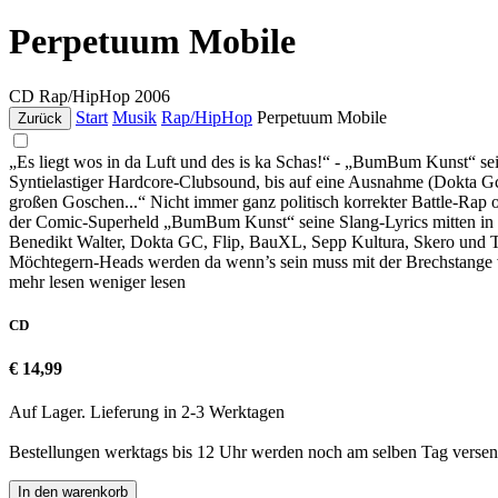
Perpetuum Mobile
CD
Rap/HipHop
2006
Start
Musik
Rap/HipHop
Perpetuum Mobile
Zurück
„Es liegt wos in da Luft und des is ka Schas!“ - „BumBum Kunst“ s
Syntielastiger Hardcore-Clubsound, bis auf eine Ausnahme (Dokta Gc
großen Goschen...“ Nicht immer ganz politisch korrekter Battle-R
der Comic-Superheld „BumBum Kunst“ seine Slang-Lyrics mitten in di
Benedikt Walter, Dokta GC, Flip, BauXL, Sepp Kultura, Skero und Ti
Möchtegern-Heads werden da wenn’s sein muss mit der Brechstange v
mehr lesen
weniger lesen
CD
€ 14,99
Auf Lager. Lieferung in 2-3 Werktagen
Bestellungen werktags bis 12 Uhr werden noch am selben Tag versen
In den warenkorb