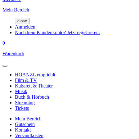
Mein Bereich
close
Anmelden
Noch kein Kundenkonto? Jetzt registrieren.
0
Warenkorb
HOANZL empfiehlt
Film & TV
Kabarett & Theater
Musik
Buch & Hörbuch
Streaming
Tickets
Mein Bereich
Gutschein
Kontakt
Versandkosten