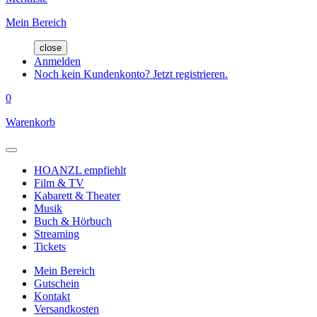
Mein Bereich
close
Anmelden
Noch kein Kundenkonto? Jetzt registrieren.
0
Warenkorb
HOANZL empfiehlt
Film & TV
Kabarett & Theater
Musik
Buch & Hörbuch
Streaming
Tickets
Mein Bereich
Gutschein
Kontakt
Versandkosten