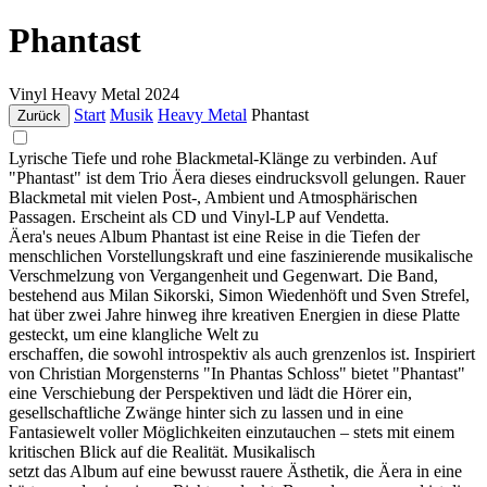
Phantast
Vinyl
Heavy Metal
2024
Start
Musik
Heavy Metal
Phantast
Zurück
Lyrische Tiefe und rohe Blackmetal-Klänge zu verbinden. Auf
"Phantast" ist dem Trio Äera dieses eindrucksvoll gelungen. Rauer
Blackmetal mit vielen Post-, Ambient und Atmosphärischen
Passagen. Erscheint als CD und Vinyl-LP auf Vendetta.
Äera's neues Album Phantast ist eine Reise in die Tiefen der
menschlichen Vorstellungskraft und eine faszinierende musikalische
Verschmelzung von Vergangenheit und Gegenwart. Die Band,
bestehend aus Milan Sikorski, Simon Wiedenhöft und Sven Strefel,
hat über zwei Jahre hinweg ihre kreativen Energien in diese Platte
gesteckt, um eine klangliche Welt zu
erschaffen, die sowohl introspektiv als auch grenzenlos ist. Inspiriert
von Christian Morgensterns "In Phantas Schloss" bietet "Phantast"
eine Verschiebung der Perspektiven und lädt die Hörer ein,
gesellschaftliche Zwänge hinter sich zu lassen und in eine
Fantasiewelt voller Möglichkeiten einzutauchen – stets mit einem
kritischen Blick auf die Realität. Musikalisch
setzt das Album auf eine bewusst rauere Ästhetik, die Äera in eine