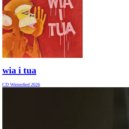
wia i tua
CD
Wienerlied
2026