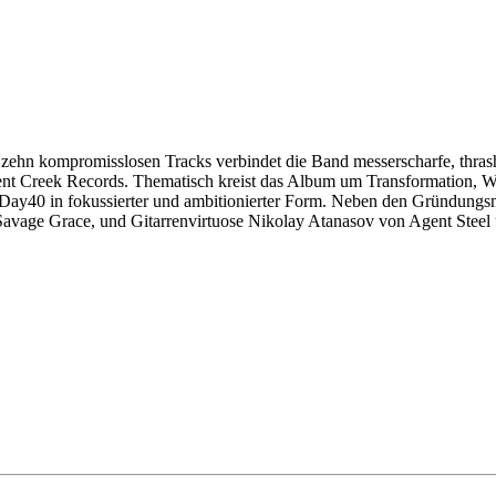
zehn kompromisslosen Tracks verbindet die Band messerscharfe, thrash
t Creek Records. Thematisch kreist das Album um Transformation, Wid
 Day40 in fokussierter und ambitionierter Form. Neben den Gründungs
vage Grace, und Gitarrenvirtuose Nikolay Atanasov von Agent Steel u