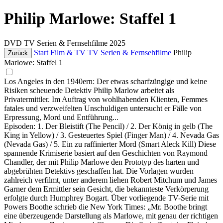
Philip Marlowe: Staffel 1
DVD
TV Serien & Fernsehfilme
2025
Start
Film & TV
TV Serien & Fernsehfilme
Philip
Zurück
Marlowe: Staffel 1
Los Angeles in den 1940ern: Der etwas scharfzüngige und keine
Risiken scheuende Detektiv Philip Marlow arbeitet als
Privatermittler. Im Auftrag von wohlhabenden Klienten, Femmes
fatales und verzweifelten Unschuldigen untersucht er Fälle von
Erpressung, Mord und Entführung...
Episoden: 1. Der Bleistift (The Pencil) / 2. Der König in gelb (The
King in Yellow) / 3. Gesteuertes Spiel (Finger Man) / 4. Nevada Gas
(Nevada Gas) / 5. Ein zu raffinierter Mord (Smart Aleck Kill) Diese
spannende Krimiserie basiert auf den Geschichten von Raymond
Chandler, der mit Philip Marlowe den Prototyp des harten und
abgebrühten Detektivs geschaffen hat. Die Vorlagen wurden
zahlreich verfilmt, unter anderem liehen Robert Mitchum und James
Garner dem Ermittler sein Gesicht, die bekannteste Verkörperung
erfolgte durch Humphrey Bogart. Über vorliegende TV-Serie mit
Powers Boothe schrieb die New York Times: „Mr. Boothe bringt
eine überzeugende Darstellung als Marlowe, mit genau der richtigen