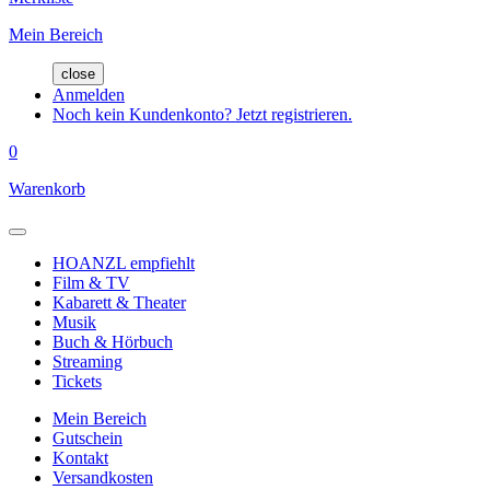
Mein Bereich
close
Anmelden
Noch kein Kundenkonto? Jetzt registrieren.
0
Warenkorb
HOANZL empfiehlt
Film & TV
Kabarett & Theater
Musik
Buch & Hörbuch
Streaming
Tickets
Mein Bereich
Gutschein
Kontakt
Versandkosten