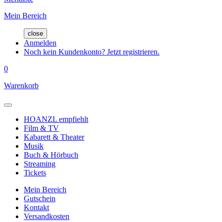
Mein Bereich
close
Anmelden
Noch kein Kundenkonto? Jetzt registrieren.
0
Warenkorb
HOANZL empfiehlt
Film & TV
Kabarett & Theater
Musik
Buch & Hörbuch
Streaming
Tickets
Mein Bereich
Gutschein
Kontakt
Versandkosten