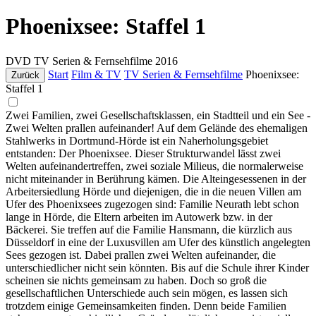
Phoenixsee: Staffel 1
DVD
TV Serien & Fernsehfilme
2016
Start
Film & TV
TV Serien & Fernsehfilme
Phoenixsee:
Zurück
Staffel 1
Zwei Familien, zwei Gesellschaftsklassen, ein Stadtteil und ein See -
Zwei Welten prallen aufeinander! Auf dem Gelände des ehemaligen
Stahlwerks in Dortmund-Hörde ist ein Naherholungsgebiet
entstanden: Der Phoenixsee. Dieser Strukturwandel lässt zwei
Welten aufeinandertreffen, zwei soziale Milieus, die normalerweise
nicht miteinander in Berührung kämen. Die Alteingesessenen in der
Arbeitersiedlung Hörde und diejenigen, die in die neuen Villen am
Ufer des Phoenixsees zugezogen sind: Familie Neurath lebt schon
lange in Hörde, die Eltern arbeiten im Autowerk bzw. in der
Bäckerei. Sie treffen auf die Familie Hansmann, die kürzlich aus
Düsseldorf in eine der Luxusvillen am Ufer des künstlich angelegten
Sees gezogen ist. Dabei prallen zwei Welten aufeinander, die
unterschiedlicher nicht sein könnten. Bis auf die Schule ihrer Kinder
scheinen sie nichts gemeinsam zu haben. Doch so groß die
gesellschaftlichen Unterschiede auch sein mögen, es lassen sich
trotzdem einige Gemeinsamkeiten finden. Denn beide Familien