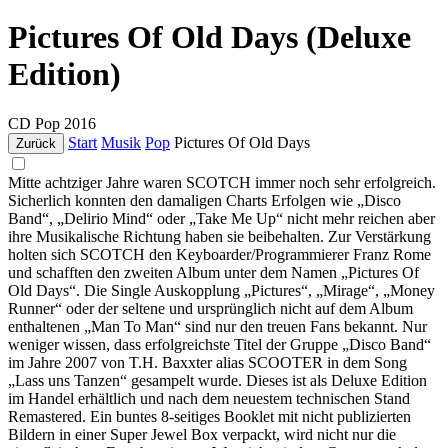
Pictures Of Old Days (Deluxe
Edition)
CD
Pop
2016
Start
Musik
Pop
Pictures Of Old Days
Zurück
Mitte achtziger Jahre waren SCOTCH immer noch sehr erfolgreich.
Sicherlich konnten den damaligen Charts Erfolgen wie „Disco
Band“, „Delirio Mind“ oder „Take Me Up“ nicht mehr reichen aber
ihre Musikalische Richtung haben sie beibehalten. Zur Verstärkung
holten sich SCOTCH den Keyboarder/Programmierer Franz Rome
und schafften den zweiten Album unter dem Namen „Pictures Of
Old Days“. Die Single Auskopplung „Pictures“, „Mirage“, „Money
Runner“ oder der seltene und ursprünglich nicht auf dem Album
enthaltenen „Man To Man“ sind nur den treuen Fans bekannt. Nur
weniger wissen, dass erfolgreichste Titel der Gruppe „Disco Band“
im Jahre 2007 von T.H. Baxxter alias SCOOTER in dem Song
„Lass uns Tanzen“ gesampelt wurde. Dieses ist als Deluxe Edition
im Handel erhältlich und nach dem neuestem technischen Stand
Remastered. Ein buntes 8-seitiges Booklet mit nicht publizierten
Bildern in einer Super Jewel Box verpackt, wird nicht nur die