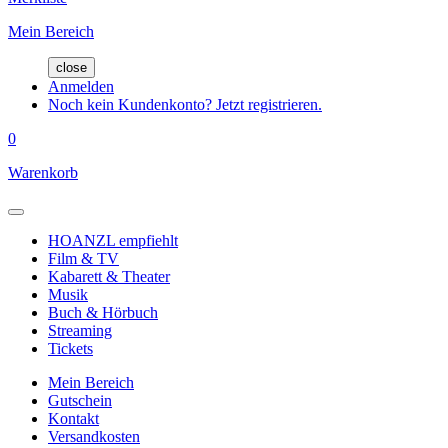
Mein Bereich
close
Anmelden
Noch kein Kundenkonto? Jetzt registrieren.
0
Warenkorb
HOANZL empfiehlt
Film & TV
Kabarett & Theater
Musik
Buch & Hörbuch
Streaming
Tickets
Mein Bereich
Gutschein
Kontakt
Versandkosten