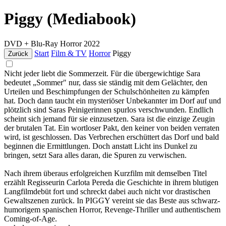
Piggy (Mediabook)
DVD + Blu-Ray
Horror
2022
Start
Film & TV
Horror
Piggy
Zurück
Nicht jeder liebt die Sommerzeit. Für die übergewichtige Sara
bedeutet „Sommer" nur, dass sie ständig mit dem Gelächter, den
Urteilen und Beschimpfungen der Schulschönheiten zu kämpfen
hat. Doch dann taucht ein mysteriöser Unbekannter im Dorf auf und
plötzlich sind Saras Peinigerinnen spurlos verschwunden. Endlich
scheint sich jemand für sie einzusetzen. Sara ist die einzige Zeugin
der brutalen Tat. Ein wortloser Pakt, den keiner von beiden verraten
wird, ist geschlossen. Das Verbrechen erschüttert das Dorf und bald
beginnen die Ermittlungen. Doch anstatt Licht ins Dunkel zu
bringen, setzt Sara alles daran, die Spuren zu verwischen.
Nach ihrem überaus erfolgreichen Kurzfilm mit demselben Titel
erzählt Regisseurin Carlota Pereda die Geschichte in ihrem blutigen
Langfilmdebüt fort und schreckt dabei auch nicht vor drastischen
Gewaltszenen zurück. In PIGGY vereint sie das Beste aus schwarz-
humorigem spanischen Horror, Revenge-Thriller und authentischem
Coming-of-Age.