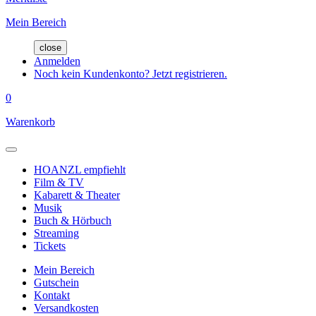
Mein Bereich
close
Anmelden
Noch kein Kundenkonto? Jetzt registrieren.
0
Warenkorb
HOANZL empfiehlt
Film & TV
Kabarett & Theater
Musik
Buch & Hörbuch
Streaming
Tickets
Mein Bereich
Gutschein
Kontakt
Versandkosten