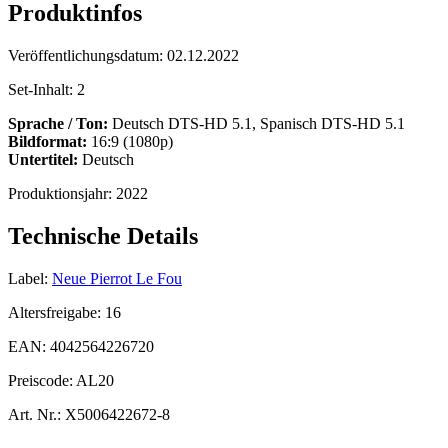
Produktinfos
Veröffentlichungsdatum:
02.12.2022
Set-Inhalt:
2
Sprache / Ton:
Deutsch DTS-HD 5.1, Spanisch DTS-HD 5.1
Bildformat:
16:9 (1080p)
Untertitel:
Deutsch
Produktionsjahr:
2022
Technische Details
Label:
Neue Pierrot Le Fou
Altersfreigabe:
16
EAN:
4042564226720
Preiscode:
AL20
Art. Nr.:
X5006422672-8