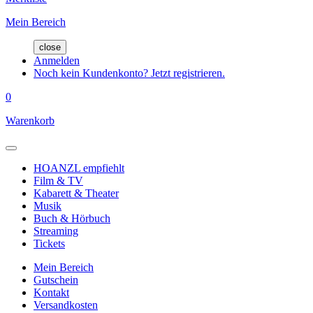
Mein Bereich
close
Anmelden
Noch kein Kundenkonto? Jetzt registrieren.
0
Warenkorb
HOANZL empfiehlt
Film & TV
Kabarett & Theater
Musik
Buch & Hörbuch
Streaming
Tickets
Mein Bereich
Gutschein
Kontakt
Versandkosten