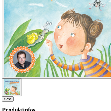
close
Produktinfos