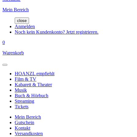
Mein Bereich
close
Anmelden
Noch kein Kundenkonto? Jetzt registrieren.
0
Warenkorb
HOANZL empfiehlt
Film & TV
Kabarett & Theater
Musik
Buch & Hörbuch
Streaming
Tickets
Mein Bereich
Gutschein
Kontakt
Versandkosten