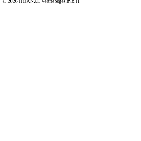
© 2026 HOANZL Vertriebsges.m.b.H.