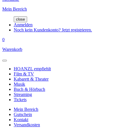
Mein Bereich
close
Anmelden
Noch kein Kundenkonto? Jetzt registrieren.
0
Warenkorb
HOANZL empfiehlt
Film & TV
Kabarett & Theater
Musik
Buch & Hörbuch
Streaming
Tickets
Mein Bereich
Gutschein
Kontakt
Versandkosten