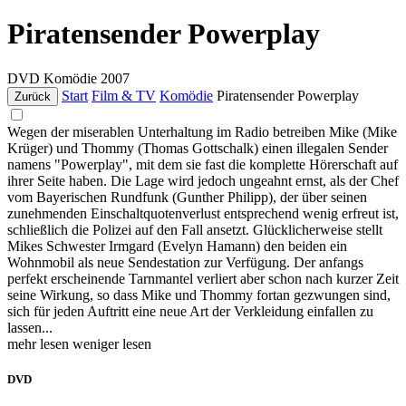
Piratensender Powerplay
DVD
Komödie
2007
Start
Film & TV
Komödie
Piratensender Powerplay
Zurück
Wegen der miserablen Unterhaltung im Radio betreiben Mike (Mike
Krüger) und Thommy (Thomas Gottschalk) einen illegalen Sender
namens "Powerplay", mit dem sie fast die komplette Hörerschaft auf
ihrer Seite haben. Die Lage wird jedoch ungeahnt ernst, als der Chef
vom Bayerischen Rundfunk (Gunther Philipp), der über seinen
zunehmenden Einschaltquotenverlust entsprechend wenig erfreut ist,
schließlich die Polizei auf den Fall ansetzt. Glücklicherweise stellt
Mikes Schwester Irmgard (Evelyn Hamann) den beiden ein
Wohnmobil als neue Sendestation zur Verfügung. Der anfangs
perfekt erscheinende Tarnmantel verliert aber schon nach kurzer Zeit
seine Wirkung, so dass Mike und Thommy fortan gezwungen sind,
sich für jeden Auftritt eine neue Art der Verkleidung einfallen zu
lassen...
mehr lesen
weniger lesen
DVD