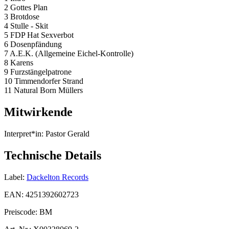
2 Gottes Plan
3 Brotdose
4 Stulle - Skit
5 FDP Hat Sexverbot
6 Dosenpfändung
7 A.E.K. (Allgemeine Eichel-Kontrolle)
8 Karens
9 Furzstängelpatrone
10 Timmendorfer Strand
11 Natural Born Müllers
Mitwirkende
Interpret*in:
Pastor Gerald
Technische Details
Label:
Dackelton Records
EAN:
4251392602723
Preiscode:
BM