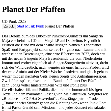
Planet Der Pfaffen
CD
Punk
2025
Start
Musik
Punk
Planet Der Pfaffen
Zurück
Das Debütalbum des Lübecker Punkrock-Quintetts um Sängerin
Maja erscheint als CD und Vinyl-LP auf Dackelton. Eigentlich
existiert die Band mit dem absurd lustigen Namen als spontanes
Spaß- und Partyprojekt schon seit 2017 - ganz nach Laune und mit
wechselnden Besetzungen, eine erste EP erscheint 2022, doch erst
mit der neuen Sängerin Maja Eysenbrandt, die vom Niederrhein
kommt und vorher eigentlich als Singer-Songwriterin aktiv ist, dreht
sich der Wind deutlich, nach weniger als einer handvoll Proben wird
der erste Auftritt auf der Kieler Woche absolviert, und gleich geht es
weiter mit den nächsten Gigs, neuen Songs und Aufnahmesessions.
Zwei Jahre später präsentiert die Band auf „Planet Der Pfaffen“
zehn Songs voller hintersinnigem Witz und Ironie plus
Gesellschaftskritik und Politik, die durch die humorvoll bissigen
Texte und dem markanten Gesang von Maja auffallen. Songtitel wie
„Brotdose“, „FDP Hat Sexverbot“, „Furzstängelpatrone“ oder
„Timmendorfer Strand“ geben die Richtung vor - wenn Punk Gott
ist, ist Pastor Gerald sein Missionar, und jedes Konzert ein sakraler