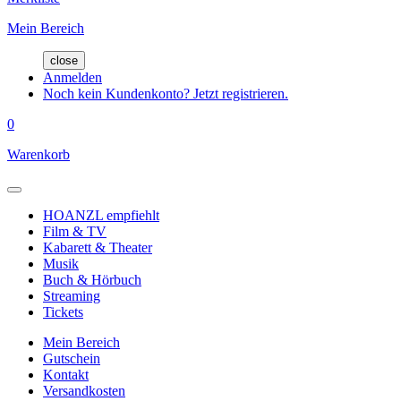
Mein Bereich
close
Anmelden
Noch kein Kundenkonto? Jetzt registrieren.
0
Warenkorb
HOANZL empfiehlt
Film & TV
Kabarett & Theater
Musik
Buch & Hörbuch
Streaming
Tickets
Mein Bereich
Gutschein
Kontakt
Versandkosten