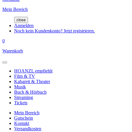
Mein Bereich
close
Anmelden
Noch kein Kundenkonto? Jetzt registrieren.
0
Warenkorb
HOANZL empfiehlt
Film & TV
Kabarett & Theater
Musik
Buch & Hörbuch
Streaming
Tickets
Mein Bereich
Gutschein
Kontakt
Versandkosten