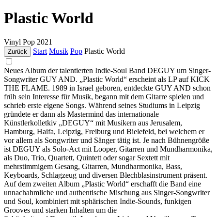
Plastic World
Vinyl
Pop
2021
Start
Musik
Pop
Plastic World
Zurück
Neues Album der talentierten Indie-Soul Band DEGUY um Singer-
Songwriter GUY AND. „Plastic World“ erscheint als LP auf KICK
THE FLAME. 1989 in Israel geboren, entdeckte GUY AND schon
früh sein Interesse für Musik, begann mit dem Gitarre spielen und
schrieb erste eigene Songs. Während seines Studiums in Leipzig
gründete er dann als Mastermind das internationale
Künstlerkolletkiv „DEGUY“ mit Musikern aus Jerusalem,
Hamburg, Haifa, Leipzig, Freiburg und Bielefeld, bei welchem er
vor allem als Songwriter und Sänger tätig ist. Je nach Bühnengröße
ist DEGUY als Solo-Act mit Looper, Gitarren und Mundharmonika,
als Duo, Trio, Quartett, Quintett oder sogar Sextett mit
mehrstimmigem Gesang, Gitarren, Mundharmonika, Bass,
Keyboards, Schlagzeug und diversen Blechblasinstrument präsent.
Auf dem zweiten Album „Plastic World“ erschafft die Band eine
unnachahmliche und authentische Mischung aus Singer-Songwriter
und Soul, kombiniert mit sphärischen Indie-Sounds, funkigen
Grooves und starken Inhalten um die