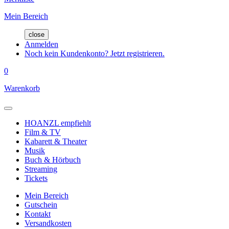
Mein Bereich
close
Anmelden
Noch kein Kundenkonto? Jetzt registrieren.
0
Warenkorb
HOANZL empfiehlt
Film & TV
Kabarett & Theater
Musik
Buch & Hörbuch
Streaming
Tickets
Mein Bereich
Gutschein
Kontakt
Versandkosten