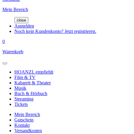
Mein Bereich
close
Anmelden
Noch kein Kundenkonto? Jetzt registrieren.
0
Warenkorb
HOANZL empfiehlt
Film & TV
Kabarett & Theater
Musik
Buch & Hörbuch
Streaming
Tickets
Mein Bereich
Gutschein
Kontakt
Versandkosten