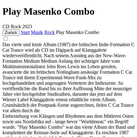
Play Masenko Combo
CD
Rock
2023
Start
Musik
Rock
Play Masenko Combo
Zurück
Das vierte und letzte Album (1987) der britischen Indie-Formation C
Cat Trance wird als CD im Digipack auf Klanggalerie
wiederveröffentlicht. Nach seinem Ausstieg aus der New-Wave-
Formation Medium Medium Anfang der achtziger Jahre vom
Multiinstrumentalisten John Rees Lewis ins Leben gerufen,
avancierte die im britischen Nottingham ansässige Formation C Cat
Trance mit ihrem Experimental-Wave-Funk-Mix zu
hochgehandelten und angesagten Vertretern der Indieszene. So
veröffentlichte die Band bis zu ihrer Auflösung Mitte der neunziger
Jahre vier hochgelobte Studioalben, darunter das jetzt auf dem
Wiener Label Klanggalerie erneut erhältliche vierte Album.
Grundsätzlich der Postpunk-Szene zugerechnet, fielen C Cat Trance
vor allem durch die
Einbeziehung von Klängen und Rhythmen aus dem Mittleren Osten
sowie aus Nordafrika auf - lange bevor "Worldmusic" ein Begriff
wurde. "Play Masenko Combo" war das vierte Album der Band und
komplettiert die Reissue-Serie auf Klanggalerie. Es erschien 1987