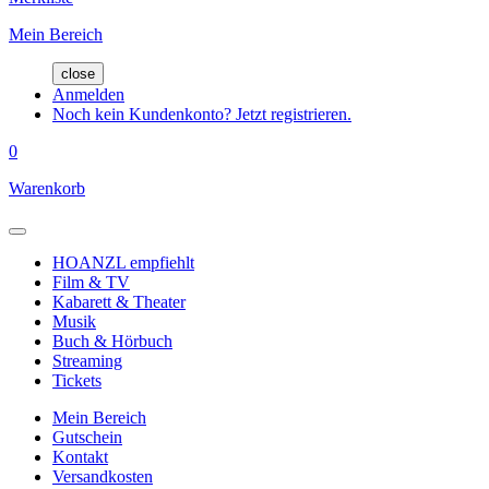
Mein Bereich
close
Anmelden
Noch kein Kundenkonto? Jetzt registrieren.
0
Warenkorb
HOANZL empfiehlt
Film & TV
Kabarett & Theater
Musik
Buch & Hörbuch
Streaming
Tickets
Mein Bereich
Gutschein
Kontakt
Versandkosten