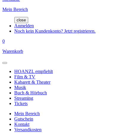
Mein Bereich
close
Anmelden
Noch kein Kundenkonto? Jetzt registrieren.
0
Warenkorb
HOANZL empfiehlt
Film & TV
Kabarett & Theater
Musik
Buch & Hörbuch
Streaming
Tickets
Mein Bereich
Gutschein
Kontakt
Versandkosten