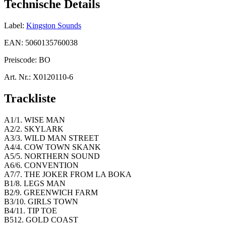
Technische Details
Label:
Kingston Sounds
EAN:
5060135760038
Preiscode:
BO
Art. Nr.:
X0120110-6
Trackliste
A1/1. WISE MAN
A2/2. SKYLARK
A3/3. WILD MAN STREET
A4/4. COW TOWN SKANK
A5/5. NORTHERN SOUND
A6/6. CONVENTION
A7/7. THE JOKER FROM LA BOKA
B1/8. LEGS MAN
B2/9. GREENWICH FARM
B3/10. GIRLS TOWN
B4/11. TIP TOE
B512. GOLD COAST