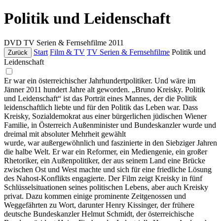
Politik und Leidenschaft
DVD
TV Serien & Fernsehfilme
2011
Start
Film & TV
TV Serien & Fernsehfilme
Politik und
Zurück
Leidenschaft
Er war ein österreichischer Jahrhundertpolitiker. Und wäre im
Jänner 2011 hundert Jahre alt geworden. „Bruno Kreisky. Politik
und Leidenschaft“ ist das Porträt eines Mannes, der die Politik
leidenschaftlich liebte und für den Politik das Leben war. Dass
Kreisky, Sozialdemokrat aus einer bürgerlichen jüdischen Wiener
Familie, in Österreich Außenminister und Bundeskanzler wurde und
dreimal mit absoluter Mehrheit gewählt
wurde, war außergewöhnlich und faszinierte in den Siebziger Jahren
die halbe Welt. Er war ein Reformer, ein Mediengenie, ein großer
Rhetoriker, ein Außenpolitiker, der aus seinem Land eine Brücke
zwischen Ost und West machte und sich für eine friedliche Lösung
des Nahost-Konflikts engagierte. Der Film zeigt Kreisky in fünf
Schlüsselsituationen seines politischen Lebens, aber auch Kreisky
privat. Dazu kommen einige prominente Zeitgenossen und
Weggefährten zu Wort, darunter Henry Kissinger, der frühere
deutsche Bundeskanzler Helmut Schmidt, der österreichische