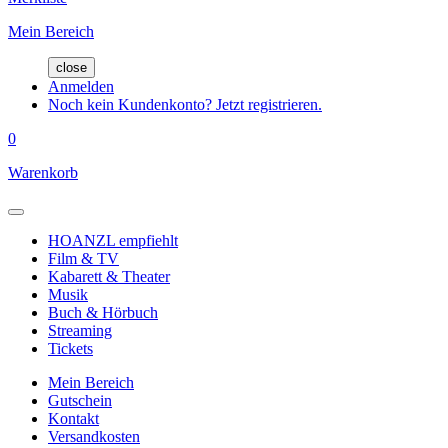
Mein Bereich
close
Anmelden
Noch kein Kundenkonto? Jetzt registrieren.
0
Warenkorb
HOANZL empfiehlt
Film & TV
Kabarett & Theater
Musik
Buch & Hörbuch
Streaming
Tickets
Mein Bereich
Gutschein
Kontakt
Versandkosten