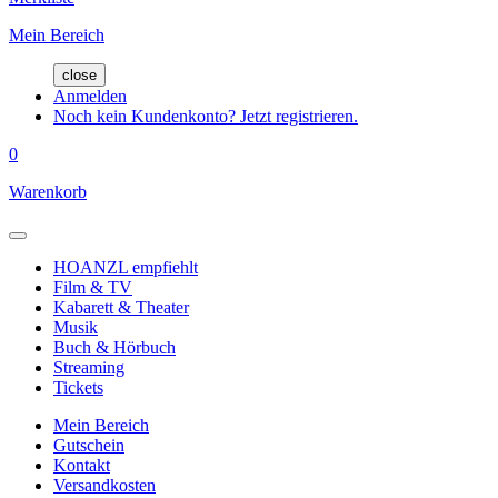
Mein Bereich
close
Anmelden
Noch kein Kundenkonto? Jetzt registrieren.
0
Warenkorb
HOANZL empfiehlt
Film & TV
Kabarett & Theater
Musik
Buch & Hörbuch
Streaming
Tickets
Mein Bereich
Gutschein
Kontakt
Versandkosten