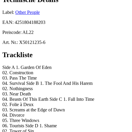
Label:
Other People
EAN:
4251804188203
Preiscode:
AL22
Art. Nr.:
X50121235-6
Trackliste
Side A 1. Garden Of Eden
02. Construction
03. Pass The Time
04. Survival Side B 1. The Fool And His Harem
02. Nothingness
03. Near Death
04. Beasts Of This Earth Side C 1. Fall Into Time
02. Folie à Deux
03. Screams at the Edge of Dawn
04. Divorce
05. Three Windows
06. Tourists Side D 1. Shame
02. Tower of Sin