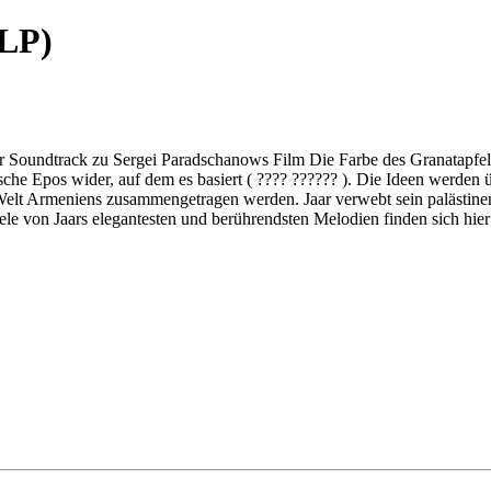
2LP)
ativer Soundtrack zu Sergei Paradschanows Film Die Farbe des Granatapf
mische Epos wider, auf dem es basiert ( ???? ?????? ). Die Ideen werden
Welt Armeniens zusammengetragen werden. Jaar verwebt sein palästinens
von Jaars elegantesten und berührendsten Melodien finden sich hier; ih