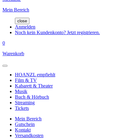
Mein Bereich
close
Anmelden
Noch kein Kundenkonto? Jetzt registrieren.
0
Warenkorb
HOANZL empfiehlt
Film & TV
Kabarett & Theater
Musik
Buch & Hörbuch
Streaming
Tickets
Mein Bereich
Gutschein
Kontakt
Versandkosten