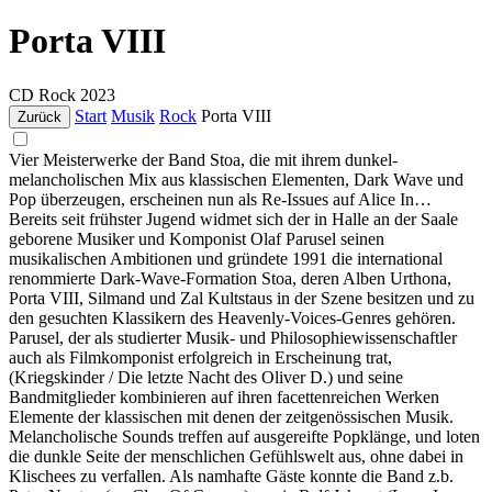
Porta VIII
CD
Rock
2023
Start
Musik
Rock
Porta VIII
Zurück
Vier Meisterwerke der Band Stoa, die mit ihrem dunkel-
melancholischen Mix aus klassischen Elementen, Dark Wave und
Pop überzeugen, erscheinen nun als Re-Issues auf Alice In…
Bereits seit frühster Jugend widmet sich der in Halle an der Saale
geborene Musiker und Komponist Olaf Parusel seinen
musikalischen Ambitionen und gründete 1991 die international
renommierte Dark-Wave-Formation Stoa, deren Alben Urthona,
Porta VIII, Silmand und Zal Kultstaus in der Szene besitzen und zu
den gesuchten Klassikern des Heavenly-Voices-Genres gehören.
Parusel, der als studierter Musik- und Philosophiewissenschaftler
auch als Filmkomponist erfolgreich in Erscheinung trat,
(Kriegskinder / Die letzte Nacht des Oliver D.) und seine
Bandmitglieder kombinieren auf ihren facettenreichen Werken
Elemente der klassischen mit denen der zeitgenössischen Musik.
Melancholische Sounds treffen auf ausgereifte Popklänge, und loten
die dunkle Seite der menschlichen Gefühlswelt aus, ohne dabei in
Klischees zu verfallen. Als namhafte Gäste konnte die Band z.b.