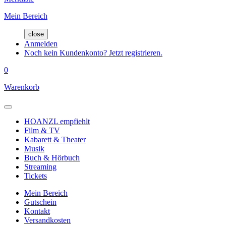
Mein Bereich
close
Anmelden
Noch kein Kundenkonto? Jetzt registrieren.
0
Warenkorb
HOANZL empfiehlt
Film & TV
Kabarett & Theater
Musik
Buch & Hörbuch
Streaming
Tickets
Mein Bereich
Gutschein
Kontakt
Versandkosten