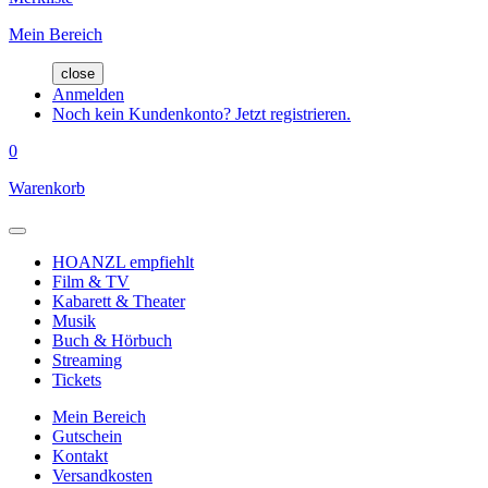
Mein Bereich
close
Anmelden
Noch kein Kundenkonto? Jetzt registrieren.
0
Warenkorb
HOANZL empfiehlt
Film & TV
Kabarett & Theater
Musik
Buch & Hörbuch
Streaming
Tickets
Mein Bereich
Gutschein
Kontakt
Versandkosten