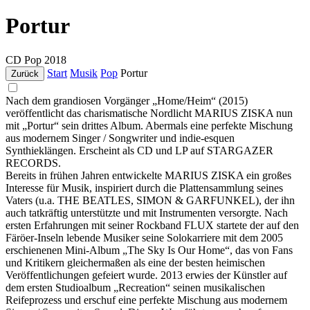
Portur
CD
Pop
2018
Start
Musik
Pop
Portur
Zurück
Nach dem grandiosen Vorgänger „Home/Heim“ (2015)
veröffentlicht das charismatische Nordlicht MARIUS ZISKA nun
mit „Portur“ sein drittes Album. Abermals eine perfekte Mischung
aus modernem Singer / Songwriter und indie-esquen
Synthieklängen. Erscheint als CD und LP auf STARGAZER
RECORDS.
Bereits in frühen Jahren entwickelte MARIUS ZISKA ein großes
Interesse für Musik, inspiriert durch die Plattensammlung seines
Vaters (u.a. THE BEATLES, SIMON & GARFUNKEL), der ihn
auch tatkräftig unterstützte und mit Instrumenten versorgte. Nach
ersten Erfahrungen mit seiner Rockband FLUX startete der auf den
Färöer-Inseln lebende Musiker seine Solokarriere mit dem 2005
erschienenen Mini-Album „The Sky Is Our Home“, das von Fans
und Kritikern gleichermaßen als eine der besten heimischen
Veröffentlichungen gefeiert wurde. 2013 erwies der Künstler auf
dem ersten Studioalbum „Recreation“ seinen musikalischen
Reifeprozess und erschuf eine perfekte Mischung aus modernem