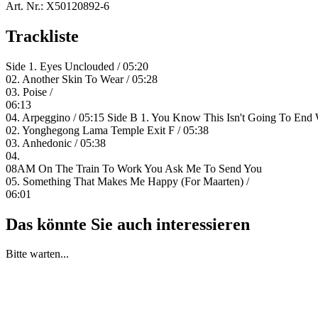
Art. Nr.:
X50120892-6
Trackliste
Side 1. Eyes Unclouded / 05:20
02. Another Skin To Wear / 05:28
03. Poise /
06:13
04. Arpeggino / 05:15 Side B 1. You Know This Isn't Going To End W
02. Yonghegong Lama Temple Exit F / 05:38
03. Anhedonic / 05:38
04.
08AM On The Train To Work You Ask Me To Send You
05. Something That Makes Me Happy (For Maarten) /
06:01
Das könnte Sie auch interessieren
Bitte warten...