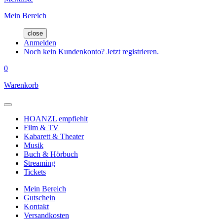
Mein Bereich
close
Anmelden
Noch kein Kundenkonto? Jetzt registrieren.
0
Warenkorb
HOANZL empfiehlt
Film & TV
Kabarett & Theater
Musik
Buch & Hörbuch
Streaming
Tickets
Mein Bereich
Gutschein
Kontakt
Versandkosten