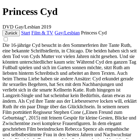
Princess Cyd
DVD
Gay/Lesbian
2019
Start
Film & TV
Gay/Lesbian
Princess Cyd
Zurück
Die 16-jährige Cyd besucht in den Sommerferien ihre Tante Ruth,
eine bekannte Schriftstellerin, in Chicago. Die beiden haben sich seit
dem Tod von Cyds Mutter vor vielen Jahren nicht gesehen. Und sie
könnten unterschiedlicher kaum sein: Während Cyd den ganzen Tag
Fußball spielen und sich im Garten sonnen möchte, sitzt Ruth am
liebsten hinterm Schreibtisch und arbeitet an ihren Texten. Auch
beim Thema Liebe haben sie andere Ansätze: Cyd erkundet gerade
ihr sexuelles Begehren, hat Sex mit dem Nachbarsjungen und
verliebt sich in die smarte Kellnerin Katie. Ruth hingegen ist
Langzeit-Single und hat scheinbar kein Bedürfnis, daran etwas zu
ändern. Als Cyd ihre Tante aus der Liebesreserve locken will, erklärt
Ruth ihr ein paar Dinge über das Glücklichsein. In seinem neuen
Film porträtiert Regisseur Stephen Cone („Einen Freund zum
Geburtstag“, 2015) mit feinem Gespür für kleine Gesten, Blicke und
Zwischentöne zwei komplexe Frauenfiguren. In dem elegant
geschrieben Film beeindrucken Rebecca Spence als empathische
und selbstbestimmte Frau in den besten Jahren und Nachwuchstar