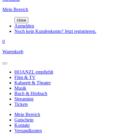
Mein Bereich
close
Anmelden
Noch kein Kundenkonto? Jetzt registrieren.
0
Warenkorb
HOANZL empfiehlt
Film & TV
Kabarett & Theater
Musik
Buch & Hörbuch
Streaming
Tickets
Mein Bereich
Gutschein
Kontakt
Versandkosten