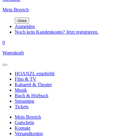
Mein Bereich
close
Anmelden
Noch kein Kundenkonto? Jetzt registrieren.
0
Warenkorb
HOANZL empfiehlt
Film & TV
Kabarett & Theater
Musik
Buch & Hörbuch
Streaming
Tickets
Mein Bereich
Gutschein
Kontakt
Versandkosten