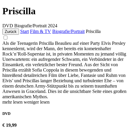
Priscilla
DVD
Biografie/Portrait
2024
Start
Film & TV
Biografie/Portrait
Priscilla
Zurück
Als die Teenagerin Priscilla Beaulieu auf einer Party Elvis Presley
kennenlernt, wird der Mann, der bereits ein kometenhafter
Rock’n’Roll-Superstar ist, in privaten Momenten zu jemand völlig
Unerwartetem: ein aufregender Schwarm, ein Verbündeter in der
Einsamkeit, ein verletzlicher bester Freund. Aus der Sicht von
Priscilla erzählt Sofia Coppola in diesem bewegenden und
hinreißend detailreichen Film über Liebe, Fantasie und Ruhm von
Elvis’ und Priscillas langer Beziehung und turbulenter Ehe – von
einem deutschen Army-Stützpunkt bis zu seinem traumhaften
Anwesen in Graceland. Dies ist die unsichtbare Seite eines großen
amerikanischen Mythos.
mehr lesen
weniger lesen
DVD
€ 19,99