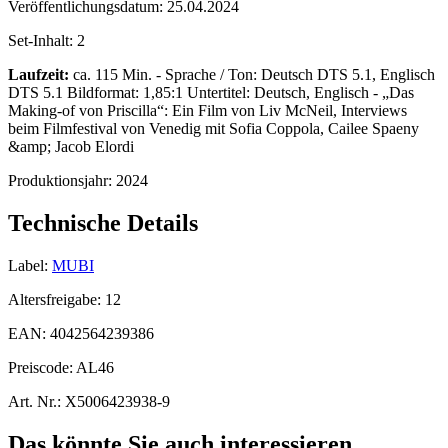
Veröffentlichungsdatum:
25.04.2024
Set-Inhalt:
2
Laufzeit:
ca. 115 Min. - Sprache / Ton: Deutsch DTS 5.1, Englisch
DTS 5.1 Bildformat: 1,85:1 Untertitel: Deutsch, Englisch - „Das
Making-of von Priscilla“: Ein Film von Liv McNeil, Interviews
beim Filmfestival von Venedig mit Sofia Coppola, Cailee Spaeny
&amp; Jacob Elordi
Produktionsjahr:
2024
Technische Details
Label:
MUBI
Altersfreigabe:
12
EAN:
4042564239386
Preiscode:
AL46
Art. Nr.:
X5006423938-9
Das könnte Sie auch interessieren