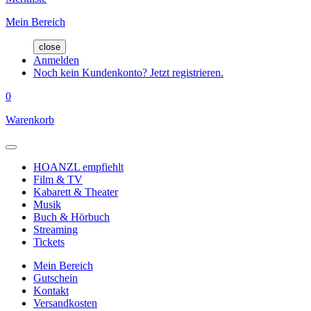
Mein Bereich
close
Anmelden
Noch kein Kundenkonto? Jetzt registrieren.
0
Warenkorb
HOANZL empfiehlt
Film & TV
Kabarett & Theater
Musik
Buch & Hörbuch
Streaming
Tickets
Mein Bereich
Gutschein
Kontakt
Versandkosten