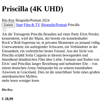
Priscilla (4K UHD)
Blu-Ray
Biografie/Portrait
2024
Start
Film & TV
Biografie/Portrait
Priscilla
Zurück
Als die Teenagerin Priscilla Beaulieu auf einer Party Elvis Presley
kennenlernt, wird der Mann, der bereits ein kometenhafter
Rock’n’Roll-Superstar ist, in privaten Momenten zu jemand völlig
Unerwartetem: ein aufregender Schwarm, ein Verbündeter in der
Einsamkeit, ein verletzlicher bester Freund. Aus der Sicht von
Priscilla erzählt Sofia Coppola in diesem bewegenden und
hinreißend detailreichen Film über Liebe, Fantasie und Ruhm von
Elvis’ und Priscillas langer Beziehung und turbulenter Ehe – von
einem deutschen Army-Stützpunkt bis zu seinem traumhaften
Anwesen in Graceland. Dies ist die unsichtbare Seite eines großen
amerikanischen Mythos.
mehr lesen
weniger lesen
Blu-Ray
€ 28,99