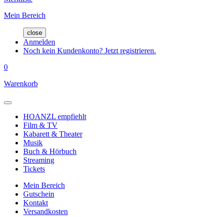
Mein Bereich
close
Anmelden
Noch kein Kundenkonto? Jetzt registrieren.
0
Warenkorb
HOANZL empfiehlt
Film & TV
Kabarett & Theater
Musik
Buch & Hörbuch
Streaming
Tickets
Mein Bereich
Gutschein
Kontakt
Versandkosten