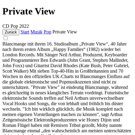
Private View
CD
Pop
2022
Start
Musik
Pop
Private View
Zurück
Blancmange mit ihrem 16. Studioalbum „Private View“, 40 Jahre
nach ihrem ersten Album „Happy Families“ (1982) wieder bei
London Records. Mit Sänger Neil Arthur, Produzent, Keyboarder
und Programmierer Ben Edwards (John Grant, Stephen Mallinder,
John Foxx) und Gitarrist David Rhodes (Kate Bush, Peter Gabriel,
Scott Walker) Mit sieben Top-40-Hits in Großbritannien und 70
Wochen in den offiziellen UK-Charts ist Blancmanges Einfluss auf
die globale elektronische und Popmusikszenen sind nicht zu
unterschätzen. "Private View" ist eindeutig Blancmange, während
es gleichzeitig in neues klangliches Terrain vordringt. Futuristische
elektronische Sounds treffen auf Neil Arthurs unverwechselbare
Vocal Hooks und Songs, die von lebhaft und fröhlich bis düster
wechseln. "Ich bin wirklich glücklich, die Musik komplett nach
meinen eigenen Vorstellungen machen zu können“, sagt Arthur.
Zeitgenössische Elektronikproduzenten wie Honey Dijon und
Roman Flügel haben mit Remixen Tribut gezollt, Moby nannte
Blancmange einmal „den wahrscheinlich am meisten unterschätzten