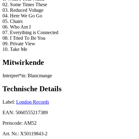
02. Some Times These
03. Reduced Voltage
04. Here We Go Go
05. Chairs
06. Who Am I
07. Everything is Connected
08. I Tried To Be You
09. Private View
10. Take Me
Mitwirkende
Interpret*in:
Blancmange
Technische Details
Label:
London Records
EAN:
5060555217389
Preiscode:
AM52
Art. Nr.:
X50119843-2