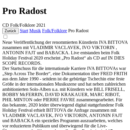
Pro Radost
CD
Folk/Folklore
2021
Start
Musik
Folk/Folklore
Pro Radost
Zurück
Neue Veröffentlichung der renommierten Künstlerin IVA BITTOVA
zusammen mit VLADIMIR VACLAVEK, IVO VIKTORIN ,
ANTONIN FAJT und BABACKA. Live entstanden beim Folk
Holiday Festival 2020 erscheint „Pro Radost“ als CD auf IN DIES
SCOPE RECORDS.
Der Startschuss für die internationale Karriere IVA BITTOVAs war
„Step Across The Border“, eine Dokumentation über FRED FRITH
aus dem Jahre 1990 - seitdem ist die gebürtige Tschechin eine feste
Größe in der internationalen Musikszene und hat neben zahlreichen
ambitionierten Solo-Alben u.a. mit Künstlern wie BILL FRISELL,
BOBBY McFERRIN, DAVID KRAKAUER, MARC RIBOT,
PHIL MINTON oder PIERRE FAVRE zusammengearbeitet. Für
das bekannte, 2020 leider überwiegend digital stattgefundene Folk
Holiday Festival erhielt BITTOVA die Anfrage zusammen mit
VLADIMIR VACLAVEK, IVO VIKTORIN, ANTONIN FAJT
und BABACKA ein spezielles Programm auszuarbeiten, welches
vor reduziertem Publikum und überwiegend für die Live-