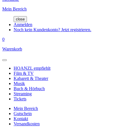
Mein Bereich
close
Anmelden
Noch kein Kundenkonto? Jetzt registrieren.
0
Warenkorb
HOANZL empfiehlt
Film & TV
Kabarett & Theater
Musik
Buch & Hörbuch
Streaming
Tickets
Mein Bereich
Gutschein
Kontakt
Versandkosten