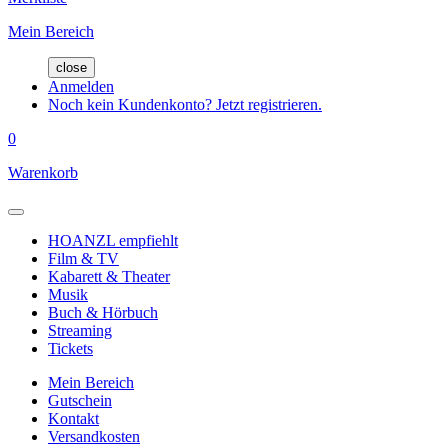
Mein Bereich
close
Anmelden
Noch kein Kundenkonto? Jetzt registrieren.
0
Warenkorb
HOANZL empfiehlt
Film & TV
Kabarett & Theater
Musik
Buch & Hörbuch
Streaming
Tickets
Mein Bereich
Gutschein
Kontakt
Versandkosten