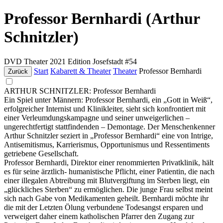
Professor Bernhardi (Arthur
Schnitzler)
DVD
Theater
2021
Edition Josefstadt #54
Start
Kabarett & Theater
Theater
Professor Bernhardi
Zurück
ARTHUR SCHNITZLER: Professor Bernhardi
Ein Spiel unter Männern: Professor Bernhardi, ein „Gott in Weiß“,
erfolgreicher Internist und Klinikleiter, sieht sich konfrontiert mit
einer Verleumdungskampagne und seiner unweigerlichen –
ungerechtfertigt stattfindenden – Demontage. Der Menschenkenner
Arthur Schnitzler seziert in „Professor Bernhardi“ eine von Intrige,
Antisemitismus, Karrierismus, Opportunismus und Ressentiments
getriebene Gesellschaft.
Professor Bernhardi, Direktor einer renommierten Privatklinik, hält
es für seine ärztlich- humanistische Pflicht, einer Patientin, die nach
einer illegalen Abtreibung mit Blutvergiftung im Sterben liegt, ein
„glückliches Sterben“ zu ermöglichen. Die junge Frau selbst meint
sich nach Gabe von Medikamenten geheilt. Bernhardi möchte ihr
die mit der Letzten Ölung verbundene Todesangst ersparen und
verweigert daher einem katholischen Pfarrer den Zugang zur