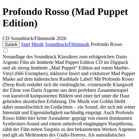
Profondo Rosso (Mad Puppet
Edition)
CD
Soundtrack/Filmmusik
2026
Start
Musik
Soundtrack/Filmmusik
Profondo Rosso
Zurück
Neuauflage des Soundtrack Klassikers zum erfolgreichen Dario
Argento Film als limitierte Mad Puppet Edition CD im Digipack
und als streng limitierte „Mad Puppet“ Edition auf rotem Marble-
Vinyl (666 Exemplare), inklusive Insert und exklusiver Mad Puppet
Maske auf dem italienischen Rustblade Label! Mit Profondo Rosso
(Deep Red) entfaltet sich die eindringliche, existenzielle Klangwelt
der Filme von Dario Argento aus dem perfekten Zusammenspiel
von kunstvoll komponierten Bildern und einer tief unter die Haut
gehenden akustischen Erfahrung. Die Musik von Goblin bleibt
dabei unauslöschlich im Gedächtnis – ein Sound, der sich mit seiner
Intensität und Eigenständigkeit nachhaltig einprägt. Auch Profondo
Rosso bildet hier keine Ausnahme: geprägt von einem dominanten
Synthesizer-Sound und einem unheilvoll eingängigen Hauptthema,
zählt der Film neben Suspiria zu den bekanntesten Werken Argentos
und gilt als Meilenstein des Giallo-Horrors. Als surrealistisches