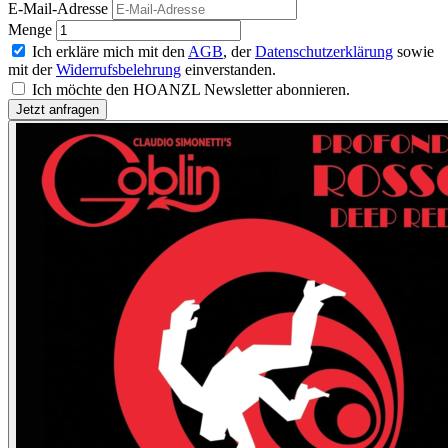
E-Mail-Adresse
Menge
Ich erkläre mich mit den
AGB
, der
Datenschutzerklärung
sowie
mit der
Widerrufsbelehrung
einverstanden.
Ich möchte den HOANZL Newsletter abonnieren.