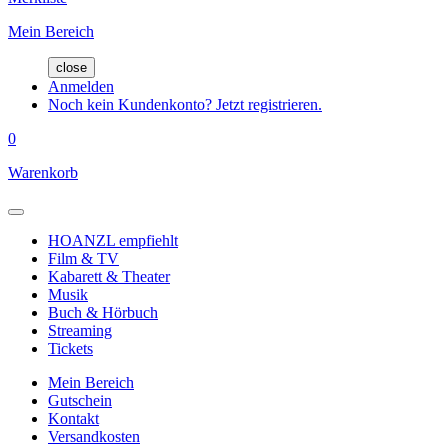
Mein Bereich
close
Anmelden
Noch kein Kundenkonto? Jetzt registrieren.
0
Warenkorb
HOANZL empfiehlt
Film & TV
Kabarett & Theater
Musik
Buch & Hörbuch
Streaming
Tickets
Mein Bereich
Gutschein
Kontakt
Versandkosten