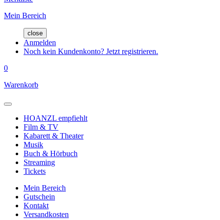
Mein Bereich
close
Anmelden
Noch kein Kundenkonto? Jetzt registrieren.
0
Warenkorb
HOANZL empfiehlt
Film & TV
Kabarett & Theater
Musik
Buch & Hörbuch
Streaming
Tickets
Mein Bereich
Gutschein
Kontakt
Versandkosten