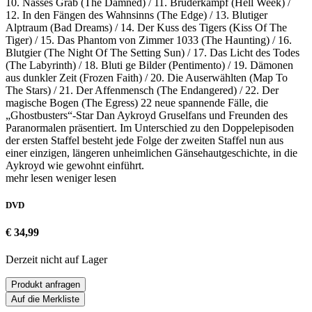
10. Nasses Grab (The Damned) / 11. Bruderkampf (Hell Week) /
12. In den Fängen des Wahnsinns (The Edge) / 13. Blutiger
Alptraum (Bad Dreams) / 14. Der Kuss des Tigers (Kiss Of The
Tiger) / 15. Das Phantom von Zimmer 1033 (The Haunting) / 16.
Blutgier (The Night Of The Setting Sun) / 17. Das Licht des Todes
(The Labyrinth) / 18. Bluti ge Bilder (Pentimento) / 19. Dämonen
aus dunkler Zeit (Frozen Faith) / 20. Die Auserwählten (Map To
The Stars) / 21. Der Affenmensch (The Endangered) / 22. Der
magische Bogen (The Egress) 22 neue spannende Fälle, die
„Ghostbusters“-Star Dan Aykroyd Gruselfans und Freunden des
Paranormalen präsentiert. Im Unterschied zu den Doppelepisoden
der ersten Staffel besteht jede Folge der zweiten Staffel nun aus
einer einzigen, längeren unheimlichen Gänsehautgeschichte, in die
Aykroyd wie gewohnt einführt.
mehr lesen
weniger lesen
DVD
€ 34,99
Derzeit nicht auf Lager
Produkt anfragen
Auf die Merkliste