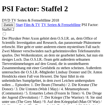
PSI Factor: Staffel 2
DVD
TV Serien & Fernsehfilme
2018
Start
Film & TV
TV Serien & Fernsehfilme
PSI Factor:
Zurück
Staffel 2
Der Physiker Peter Axon gehört dem O.S.I.R. an, dem Office of
Scientific Investigation and Research, das paranormale Phänomene
erforscht. Hier geht er unter anderem einem mysteriösen Fall nach:
Zwei Männer verschwinden nach geheimnisvollen Telefonanrufen
spurlos. Der Wolkenkratzer, an dem sie gearbeitet haben, hat nun ein
riesiges Loch. Das O.S.I.R.-Team geht außerdem seltsamen
Tierverstümmelungen auf den Grund, die in unmittelbarem
Zusammenhang mit einer Genfabrik zu stehen scheinen. Außerdem
untersuchen die O.S.I.R.-Mitglieder Lindsay Donner und Dr. Anton
Hendricks einen Fall von Hexerei. Die Spur führt in ein
unheimliches Sumpfgebiet, in dem zwei Leichen umherspuken
sollen ... Episoden: 1. Der Beam (Threads) / 2. Die Kreatur (The
Donor) / 3. Die Untoten (Wish I May) / 4. Metamorphosen
(Communion) / 5. Erstarrtes Leben (Frozen In Time) / 6. Die Droge
der Jugend (Devolution) / 7. Der Krieger (The Warrior) / 8. Sie sind
unter uns (The Grey Man) / 9. Auf dem Kriegspfad (Man Of War) /