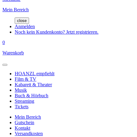
Mein Bereich
close
Anmelden
Noch kein Kundenkonto? Jetzt registrieren.
0
Warenkorb
HOANZL empfiehlt
Film & TV
Kabarett & Theater
Musik
Buch & Hörbuch
Streaming
Tickets
Mein Bereich
Gutschein
Kontakt
Versandkosten