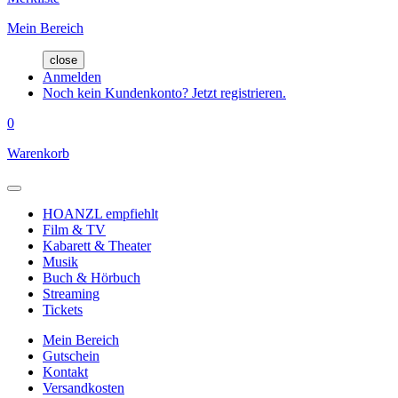
Mein Bereich
close
Anmelden
Noch kein Kundenkonto? Jetzt registrieren.
0
Warenkorb
HOANZL empfiehlt
Film & TV
Kabarett & Theater
Musik
Buch & Hörbuch
Streaming
Tickets
Mein Bereich
Gutschein
Kontakt
Versandkosten